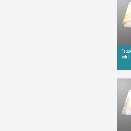
Trau
inkl