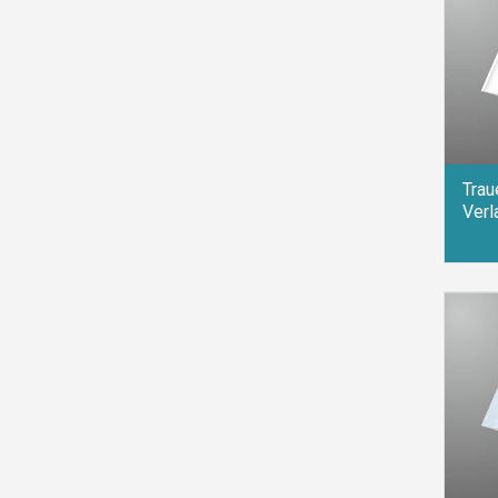
Trau
Verl