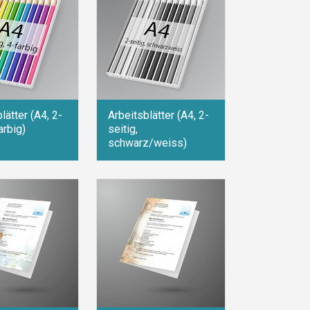
lätter (A4, 2-
Arbeitsblätter (A4, 2-
arbig)
seitig,
schwarz/weiss)