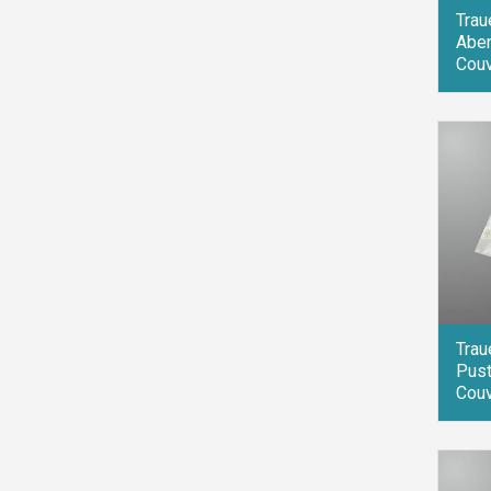
Trau
Abend
Couv
Trau
Pust
Couv