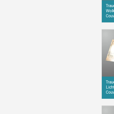
Trau
Wolk
Couv
Trau
Licht
Couv