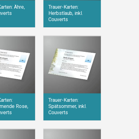
arten: Ähre,
Trauer-Karten:
uverts
Herbstlaub, inkl.
Couverts
arten:
Trauer-Karten:
mende Rose,
Spätsommer, inkl.
uverts
Couverts