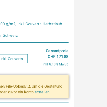
200 g/m2, inkl. Couverts Herbstlaub
er Schweiz
Gesamtpreis
CHF 171.88
Inkl. 8.10% MwSt.
r/File-Upload/...). Um die Gestaltung
 oder zuvor ein Konto
erstellen
.